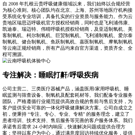
自 2008 年扎根云贵呼吸健康领域以来，我们始终以合规经营
为核心准则。核心团队均在北京、上海、苏州等地医疗机构接
受系统化专业培训，具备扎实的行业资质与服务能力。作为云
贵地区瑞思迈呼吸机官方授权经销商，同时也是飞利浦伟康、
凯迪泰、瑞迈特、伟晴呼吸机授权经销商，及亚适制氧机、美
客制氧机、柯尔制氧机、巨贸制氧机、飞利浦制氧机、爱尔泰
制氧机、健合制氧机、鱼跃制氧机、嘉医制氧机、摩氧制氧机
等云南正规经销商，所有产品均来自官方渠道，资质齐全、全
程可溯源。
专注解决：睡眠打鼾/呼吸疾病
公司主营二、三类医疗器械产品，涵盖医用/家用呼吸机、睡
眠监测与筛查设备、制氧机及配套耗材等。我们配备专业服务
团队，严格遵循行业规范提供高效合规的售前与售后支持，为
客户提供安全可靠的一体化呼吸健康解决方案。公司自成立之
初，便秉持 “专注、专心、专业、专精” 的服务理念，建立了
患者培训、技术支持、售后服务等完善的客户服务体系。我们
承诺售后需求 24 小时内响应，快速解决问题或提供合理方
案；坚持以客户为中心，通过满意度回访持续优化服务，提供