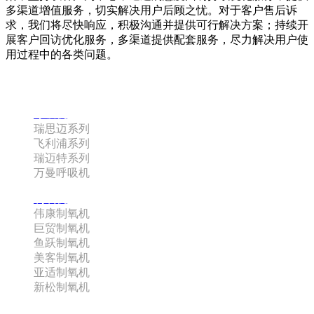
多渠道增值服务，切实解决用户后顾之忧。对于客户售后诉
求，我们将尽快响应，积极沟通并提供可行解决方案；持续开
展客户回访优化服务，多渠道提供配套服务，尽力解决用户使
用过程中的各类问题。
咨询热线：180-0885-3742 史经理
呼吸机
瑞思迈系列
飞利浦系列
瑞迈特系列
万曼呼吸机
制氧机
伟康制氧机
巨贸制氧机
鱼跃制氧机
美客制氧机
亚适制氧机
新松制氧机
配件系列