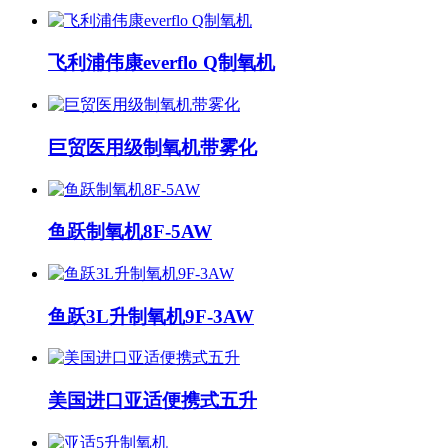
飞利浦伟康everflo Q制氧机
巨贸医用级制氧机带雾化
鱼跃制氧机8F-5AW
鱼跃3L升制氧机9F-3AW
美国进口亚适便携式五升