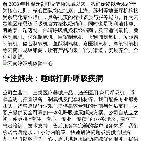
自 2008 年扎根云贵呼吸健康领域以来，我们始终以合规经营
为核心准则。核心团队均在北京、上海、苏州等地医疗机构接
受系统化专业培训，具备扎实的行业资质与服务能力。作为云
贵地区瑞思迈呼吸机官方授权经销商，同时也是飞利浦伟康、
凯迪泰、瑞迈特、伟晴呼吸机授权经销商，及亚适制氧机、美
客制氧机、柯尔制氧机、巨贸制氧机、飞利浦制氧机、爱尔泰
制氧机、健合制氧机、鱼跃制氧机、嘉医制氧机、摩氧制氧机
等云南正规经销商，所有产品均来自官方渠道，资质齐全、全
程可溯源。
专注解决：睡眠打鼾/呼吸疾病
公司主营二、三类医疗器械产品，涵盖医用/家用呼吸机、睡
眠监测与筛查设备、制氧机及配套耗材等。我们配备专业服务
团队，严格遵循行业规范提供高效合规的售前与售后支持，为
客户提供安全可靠的一体化呼吸健康解决方案。公司自成立之
初，便秉持 “专注、专心、专业、专精” 的服务理念，建立了
患者培训、技术支持、售后服务等完善的客户服务体系。我们
承诺售后需求 24 小时内响应，快速解决问题或提供合理方
案；坚持以客户为中心，通过满意度回访持续优化服务，提供