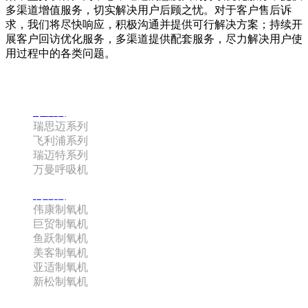
多渠道增值服务，切实解决用户后顾之忧。对于客户售后诉
求，我们将尽快响应，积极沟通并提供可行解决方案；持续开
展客户回访优化服务，多渠道提供配套服务，尽力解决用户使
用过程中的各类问题。
咨询热线：180-0885-3742 史经理
呼吸机
瑞思迈系列
飞利浦系列
瑞迈特系列
万曼呼吸机
制氧机
伟康制氧机
巨贸制氧机
鱼跃制氧机
美客制氧机
亚适制氧机
新松制氧机
配件系列