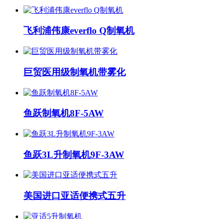
飞利浦伟康everflo Q制氧机
巨贸医用级制氧机带雾化
鱼跃制氧机8F-5AW
鱼跃3L升制氧机9F-3AW
美国进口亚适便携式五升