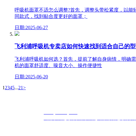
呼吸机面罩不适怎么调整?首先，调整头带松紧度，以能
同款式，找到贴合度更好的面罩；
日期:2025-06-27
飞利浦呼吸机专卖店如何快速找到适合自己的型
飞利浦呼吸机如何选？首先，提前了解自身病情，明确需
机的面罩舒适度、噪音大小、操作便捷性
日期:2025-06-20
1
2
3
4
5
...
21
>
联系人：史经理 联系方式：180-0885-3742
公司地址：云南省昆明市五华区西昌路692号长城证券大厦10
版权所有：
www.ynhmhxj.com
云南呼迈有限公司
有限公司
备
热门搜索：
云南呼吸机
,
昆明家用呼吸机
,
云南制氧机
,
昆明家
声明：本站部分图文素材来源于公开网络，如发现内容存在
专业指导意见！