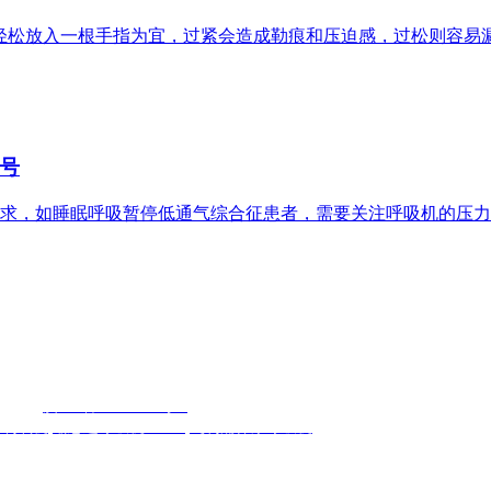
轻松放入一根手指为宜，过紧会造成勒痕和压迫感，过松则容易
号
求，如睡眠呼吸暂停低通气综合征患者，需要关注呼吸机的压力
1室
案号：
滇ICP备16007903号-2
技术支持：云南热搜科技
用制氧机
,
瑞思迈呼吸机Plus C
,
飞利浦伟康呼吸机
侵权请及时联系管理员核实删除。本站发布的全部图文资讯仅为科普信息