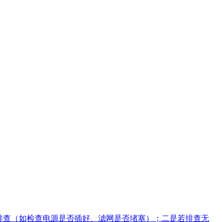
单排查（如检查电源是否插好、滤网是否堵塞）；二是若排查无