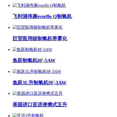
飞利浦伟康everflo Q制氧机
巨贸医用级制氧机带雾化
鱼跃制氧机8F-5AW
鱼跃3L升制氧机9F-3AW
美国进口亚适便携式五升