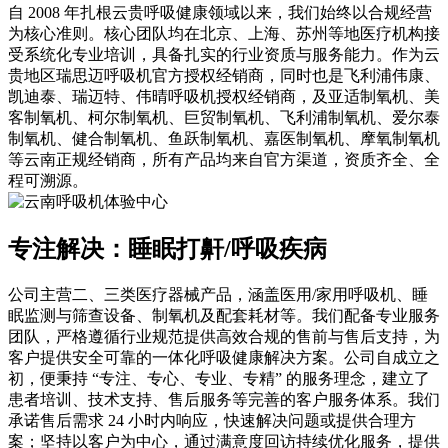
自 2008 年扎根云贵呼吸健康领域以来，我们始终以合规经营
为核心准则。核心团队均在北京、上海、苏州等地医疗机构接
受系统化专业培训，具备扎实的行业资质与服务能力。作为云
贵地区瑞思迈呼吸机官方授权经销商，同时也是飞利浦伟康、
凯迪泰、瑞迈特、伟晴呼吸机授权经销商，及亚适制氧机、美
客制氧机、柯尔制氧机、巨贸制氧机、飞利浦制氧机、爱尔泰
制氧机、健合制氧机、鱼跃制氧机、嘉医制氧机、摩氧制氧机
等云南正规经销商，所有产品均来自官方渠道，资质齐全、全
程可溯源。
专注解决：睡眠打鼾/呼吸疾病
公司主营二、三类医疗器械产品，涵盖医用/家用呼吸机、睡
眠监测与筛查设备、制氧机及配套耗材等。我们配备专业服务
团队，严格遵循行业规范提供高效合规的售前与售后支持，为
客户提供安全可靠的一体化呼吸健康解决方案。公司自成立之
初，便秉持 “专注、专心、专业、专精” 的服务理念，建立了
患者培训、技术支持、售后服务等完善的客户服务体系。我们
承诺售后需求 24 小时内响应，快速解决问题或提供合理方
案；坚持以客户为中心，通过满意度回访持续优化服务，提供