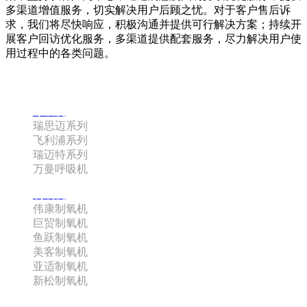
多渠道增值服务，切实解决用户后顾之忧。对于客户售后诉
求，我们将尽快响应，积极沟通并提供可行解决方案；持续开
展客户回访优化服务，多渠道提供配套服务，尽力解决用户使
用过程中的各类问题。
咨询热线：180-0885-3742 史经理
呼吸机
瑞思迈系列
飞利浦系列
瑞迈特系列
万曼呼吸机
制氧机
伟康制氧机
巨贸制氧机
鱼跃制氧机
美客制氧机
亚适制氧机
新松制氧机
配件系列