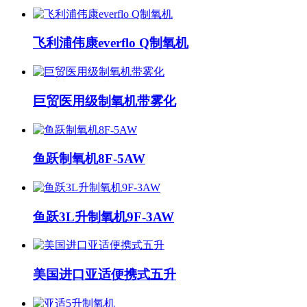
飞利浦伟康everflo Q制氧机
巨贸医用级制氧机带雾化
鱼跃制氧机8F-5AW
鱼跃3L升制氧机9F-3AW
美国进口亚适便携式五升