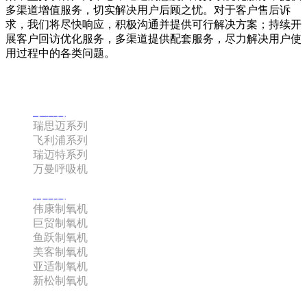
多渠道增值服务，切实解决用户后顾之忧。对于客户售后诉
求，我们将尽快响应，积极沟通并提供可行解决方案；持续开
展客户回访优化服务，多渠道提供配套服务，尽力解决用户使
用过程中的各类问题。
咨询热线：180-0885-3742 史经理
呼吸机
瑞思迈系列
飞利浦系列
瑞迈特系列
万曼呼吸机
制氧机
伟康制氧机
巨贸制氧机
鱼跃制氧机
美客制氧机
亚适制氧机
新松制氧机
配件系列