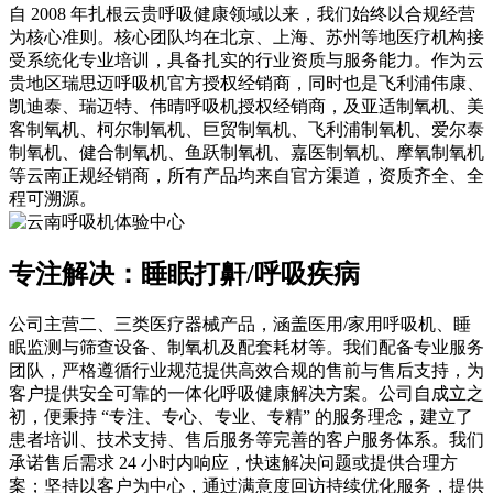
自 2008 年扎根云贵呼吸健康领域以来，我们始终以合规经营
为核心准则。核心团队均在北京、上海、苏州等地医疗机构接
受系统化专业培训，具备扎实的行业资质与服务能力。作为云
贵地区瑞思迈呼吸机官方授权经销商，同时也是飞利浦伟康、
凯迪泰、瑞迈特、伟晴呼吸机授权经销商，及亚适制氧机、美
客制氧机、柯尔制氧机、巨贸制氧机、飞利浦制氧机、爱尔泰
制氧机、健合制氧机、鱼跃制氧机、嘉医制氧机、摩氧制氧机
等云南正规经销商，所有产品均来自官方渠道，资质齐全、全
程可溯源。
专注解决：睡眠打鼾/呼吸疾病
公司主营二、三类医疗器械产品，涵盖医用/家用呼吸机、睡
眠监测与筛查设备、制氧机及配套耗材等。我们配备专业服务
团队，严格遵循行业规范提供高效合规的售前与售后支持，为
客户提供安全可靠的一体化呼吸健康解决方案。公司自成立之
初，便秉持 “专注、专心、专业、专精” 的服务理念，建立了
患者培训、技术支持、售后服务等完善的客户服务体系。我们
承诺售后需求 24 小时内响应，快速解决问题或提供合理方
案；坚持以客户为中心，通过满意度回访持续优化服务，提供