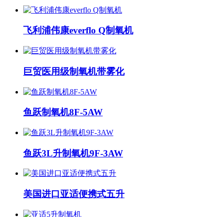
飞利浦伟康everflo Q制氧机
巨贸医用级制氧机带雾化
鱼跃制氧机8F-5AW
鱼跃3L升制氧机9F-3AW
美国进口亚适便携式五升