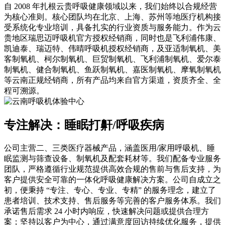
自 2008 年扎根云贵呼吸健康领域以来，我们始终以合规经营
为核心准则。核心团队均在北京、上海、苏州等地医疗机构接
受系统化专业培训，具备扎实的行业资质与服务能力。作为云
贵地区瑞思迈呼吸机官方授权经销商，同时也是飞利浦伟康、
凯迪泰、瑞迈特、伟晴呼吸机授权经销商，及亚适制氧机、美
客制氧机、柯尔制氧机、巨贸制氧机、飞利浦制氧机、爱尔泰
制氧机、健合制氧机、鱼跃制氧机、嘉医制氧机、摩氧制氧机
等云南正规经销商，所有产品均来自官方渠道，资质齐全、全
程可溯源。
专注解决：睡眠打鼾/呼吸疾病
公司主营二、三类医疗器械产品，涵盖医用/家用呼吸机、睡
眠监测与筛查设备、制氧机及配套耗材等。我们配备专业服务
团队，严格遵循行业规范提供高效合规的售前与售后支持，为
客户提供安全可靠的一体化呼吸健康解决方案。公司自成立之
初，便秉持 “专注、专心、专业、专精” 的服务理念，建立了
患者培训、技术支持、售后服务等完善的客户服务体系。我们
承诺售后需求 24 小时内响应，快速解决问题或提供合理方
案；坚持以客户为中心，通过满意度回访持续优化服务，提供