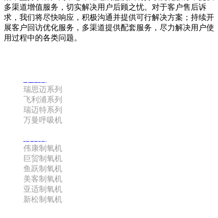
多渠道增值服务，切实解决用户后顾之忧。对于客户售后诉
求，我们将尽快响应，积极沟通并提供可行解决方案；持续开
展客户回访优化服务，多渠道提供配套服务，尽力解决用户使
用过程中的各类问题。
咨询热线：180-0885-3742 史经理
呼吸机
瑞思迈系列
飞利浦系列
瑞迈特系列
万曼呼吸机
制氧机
伟康制氧机
巨贸制氧机
鱼跃制氧机
美客制氧机
亚适制氧机
新松制氧机
配件系列