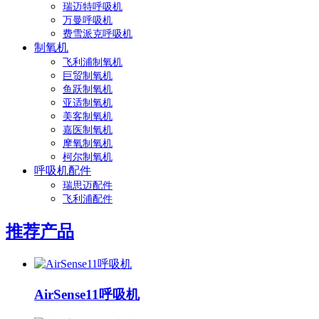
瑞迈特呼吸机
万曼呼吸机
费雪派克呼吸机
制氧机
飞利浦制氧机
巨贸制氧机
鱼跃制氧机
亚适制氧机
美客制氧机
嘉医制氧机
摩氧制氧机
柯尔制氧机
呼吸机配件
瑞思迈配件
飞利浦配件
推荐产品
AirSense11呼吸机